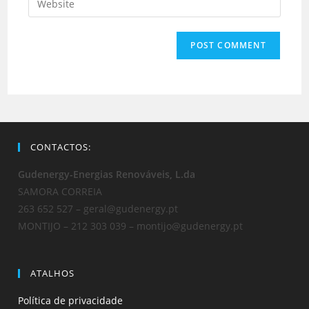
CONTACTOS:
Gudenergy-Energias Renováveis, L.da
SAMORA CORREIA
263 652 527 – geral@gudenergy.pt
MONTIJO – 212 303 039 – montijo@gudenergy.pt
ATALHOS
Política de privacidade